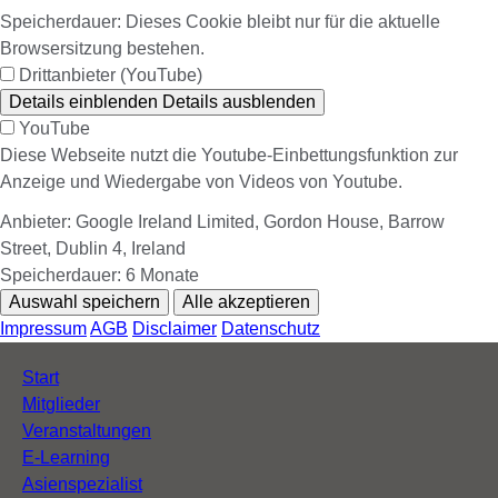
Speicherdauer:
Dieses Cookie bleibt nur für die aktuelle
Browsersitzung bestehen.
Drittanbieter (YouTube)
Details einblenden
Details ausblenden
YouTube
Diese Webseite nutzt die Youtube-Einbettungsfunktion zur
Anzeige und Wiedergabe von Videos von Youtube.
Anbieter:
Google Ireland Limited, Gordon House, Barrow
Street, Dublin 4, Ireland
Speicherdauer:
6 Monate
Auswahl speichern
Alle akzeptieren
Impressum
AGB
Disclaimer
Datenschutz
Navigation
Start
überspringen
Mitglieder
Veranstaltungen
E-Learning
Asienspezialist