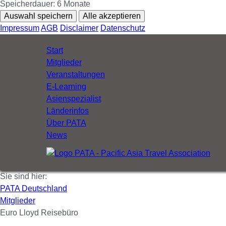
Speicherdauer:
6 Monate
Auswahl speichern
Alle akzeptieren
Impressum
AGB
Disclaimer
Datenschutz
Navigation
Start
überspringen
Mitglieder
Veranstaltungen
E-Learning
Asienspezialist
Länderinfos
Über PATA
News
Sie sind hier:
PATA Deutschland
Mitglieder
Euro Lloyd Reisebüro