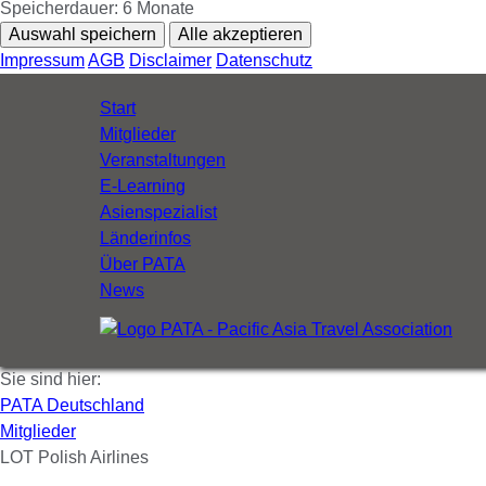
Speicherdauer:
6 Monate
Auswahl speichern
Alle akzeptieren
Impressum
AGB
Disclaimer
Datenschutz
Navigation
Start
überspringen
Mitglieder
Veranstaltungen
E-Learning
Asienspezialist
Länderinfos
Über PATA
News
Sie sind hier:
PATA Deutschland
Mitglieder
LOT Polish Airlines