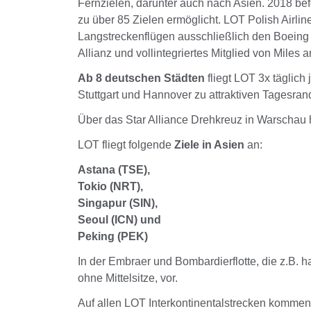
Fernzielen, darunter auch nach Asien. 2018 be
zu über 85 Zielen ermöglicht. LOT Polish Airline
Langstreckenflügen ausschließlich den Boeing 7
Allianz und vollintegriertes Mitglied von Miles 
Ab 8 deutschen Städten
fliegt LOT 3x täglich
Stuttgart und Hannover zu attraktiven Tagesra
Über das Star Alliance Drehkreuz in Warschau 
LOT fliegt folgende
Ziele in Asien
an:
Astana (TSE),
Tokio (NRT),
Singapur (SIN),
Seoul (ICN) und
Peking (PEK)
In der Embraer und Bombardierflotte, die z.B. 
ohne Mittelsitze, vor.
Auf allen LOT Interkontinentalstrecken komme