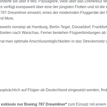
förderte sie über 8 Mio. Passagiere, viele über das Drehkreuz
s verfügt europaweit über eine der jüngsten Flotten und ist die 
87 Dreamliner einsetzt, eines der modernsten Fluggeräte der We
and More.
 jeweils nonstop ab Hamburg, Berlin-Tegel, Düsseldorf, Frankfur
ndzeiten nach Warschau. Ferner bestehen Flugverbindungen ab 
hat man optimale Anschlussmöglichkeiten in das Streckennetz v
hauptsächlich auf Flügen ab Deutschland eingesetzt werden, fin
n
exklusiv nur Boeing 787 Dreamliner*
zum Einsatz mit einem D