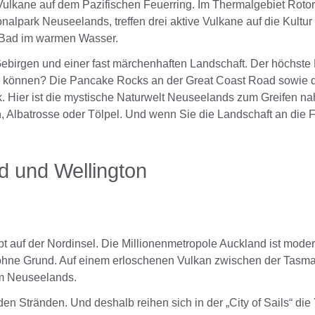
en Vulkane auf dem Pazifischen Feuerring. Im Thermalgebiet Rot
onalpark Neuseelands, treffen drei aktive Vulkane auf die Kultu
 Bad im warmen Wasser.
birgen und einer fast märchenhaften Landschaft. Der höchste 
n können? Die Pancake Rocks an der Great Coast Road sowie 
. Hier ist die mystische Naturwelt Neuseelands zum Greifen n
Albatrosse oder Tölpel. Und wenn Sie die Landschaft an die Fi
d und Wellington
t auf der Nordinsel. Die Millionenmetropole Auckland ist moder
 ohne Grund. Auf einem erloschenen Vulkan zwischen der Tasma
um Neuseelands.
n Stränden. Und deshalb reihen sich in der „City of Sails“ di