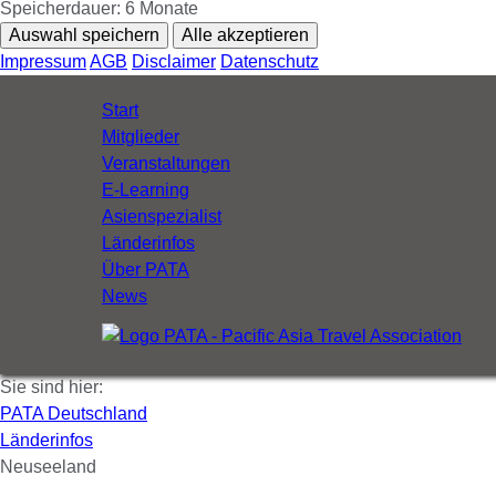
Speicherdauer:
6 Monate
Auswahl speichern
Alle akzeptieren
Impressum
AGB
Disclaimer
Datenschutz
Navigation
Start
überspringen
Mitglieder
Veranstaltungen
E-Learning
Asienspezialist
Länderinfos
Über PATA
News
Sie sind hier:
PATA Deutschland
Länderinfos
Neuseeland