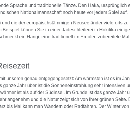
gende Sprache und traditionelle Tänze. Den Haka, ursprünglich ei
ändischen Nationalmannschaft noch heute vor jedem Spiel auf.
ri und die der europäischstämmigen Neuseeländer vielerorts zu
eispiel können Sie in einer Jadeschleiferei in Hokitika eini
hmeckt ein Hangi, eine traditionell im Erdofen zubereitete Mah
Reisezeit
it unseren genau entgegengesetzt: Am wärmsten ist es im Janua
 ganze Jahr über ist die Sonneneinstrahlung sehr intensiven 
wärmer ist als auf der Südinsel. Im Grunde ist das ganze Jahr ü
hr angenehm und die Natur zeigt sich von ihrer grünen Seite.
rz bis Mai kann man Wandern oder Radfahren. Der Winter von J