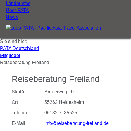
Länderinfos
Über PATA
News
Sie sind hier:
PATA Deutschland
Mitglieder
Reiseberatung Freiland
Reiseberatung Freiland
Straße
Bruderweg 10
Ort
55262 Heidesheim
Telefon
06132 7135525
E-Mail
info@reiseberatung-freiland.de