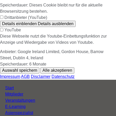
Speicherdauer:
Dieses Cookie bleibt nur für die aktuelle
Browsersitzung bestehen.
Drittanbieter (YouTube)
Details einblenden
Details ausblenden
YouTube
Diese Webseite nutzt die Youtube-Einbettungsfunktion zur
Anzeige und Wiedergabe von Videos von Youtube.
Anbieter:
Google Ireland Limited, Gordon House, Barrow
Street, Dublin 4, Ireland
Speicherdauer:
6 Monate
Auswahl speichern
Alle akzeptieren
Impressum
AGB
Disclaimer
Datenschutz
Navigation
Start
überspringen
Mitglieder
Veranstaltungen
E-Learning
Asienspezialist