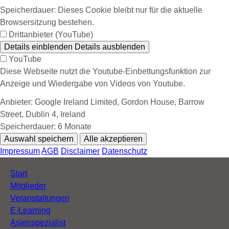
Speicherdauer:
Dieses Cookie bleibt nur für die aktuelle
Browsersitzung bestehen.
Drittanbieter (YouTube)
Details einblenden
Details ausblenden
YouTube
Diese Webseite nutzt die Youtube-Einbettungsfunktion zur
Anzeige und Wiedergabe von Videos von Youtube.
Anbieter:
Google Ireland Limited, Gordon House, Barrow
Street, Dublin 4, Ireland
Speicherdauer:
6 Monate
Auswahl speichern
Alle akzeptieren
Impressum
AGB
Disclaimer
Datenschutz
Navigation
Start
überspringen
Mitglieder
Veranstaltungen
E-Learning
Asienspezialist