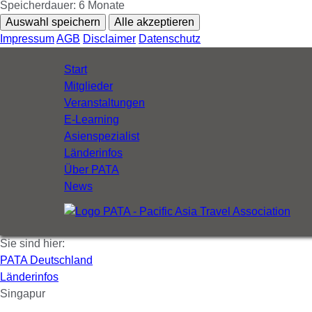
Speicherdauer:
6 Monate
Auswahl speichern
Alle akzeptieren
Impressum
AGB
Disclaimer
Datenschutz
Navigation
Start
überspringen
Mitglieder
Veranstaltungen
E-Learning
Asienspezialist
Länderinfos
Über PATA
News
Sie sind hier:
PATA Deutschland
Länderinfos
Singapur