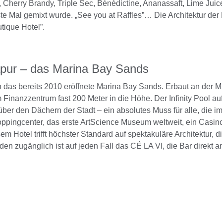
 Cherry Brandy, Triple Sec, Bénédictine, Ananassaft, Lime Juic
te Mal gemixt wurde. „See you at Raffles”… Die Architektur der
ique Hotel”.
apur – das Marina Bay Sands
 das bereits 2010 eröffnete Marina Bay Sands. Erbaut an der M
Finanzzentrum fast 200 Meter in die Höhe. Der Infinity Pool auf
über den Dächern der Stadt – ein absolutes Muss für alle, die 
ppingcenter, das erste ArtScience Museum weltweit, ein Casino
m Hotel trifft höchster Standard auf spektakuläre Architektur, d
jeden zugänglich ist auf jeden Fall das CÉ LA VI, die Bar direkt