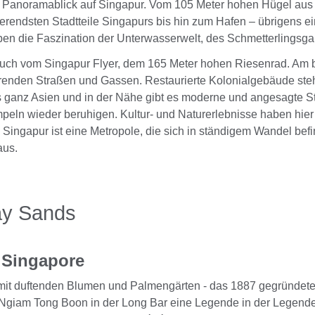
Panoramablick auf Singapur. Vom 105 Meter hohen Hügel aus sc
nierendsten Stadtteile Singapurs bis hin zum Hafen – übrigens ei
en die Faszination der Unterwasserwelt, des Schmetterlingsga
ch auch vom Singapur Flyer, dem 165 Meter hohen Riesenrad. Am 
sierenden Straßen und Gassen. Restaurierte Kolonialgebäude ste
 ganz Asien und in der Nähe gibt es moderne und angesagte St
mpeln wieder beruhigen. Kultur- und Naturerlebnisse haben hier
Singapur ist eine Metropole, die sich in ständigem Wandel bef
aus.
ay Sands
l Singapore
t duftenden Blumen und Palmengärten - das 1887 gegründete Lu
Ngiam Tong Boon in der Long Bar eine Legende in der Legende